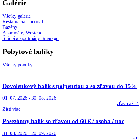
Galérie
Všetky galérie
Reštaurácia Thermal
Bazény
Apartmány Westend
Štúdiá a apartmány Smaragd
Pobytové balíky
Všetky ponuky
Dovolenkový balík s polpenziou a so zľavou do 15%
01. 07. 2026
-
30. 08. 2026
zľava až 15
Zisti viac
Posezónny balík so zľavou od 60 € / osoba / noc
31. 08. 2026
-
20. 09. 2026
zľ