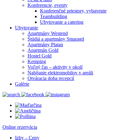
Konferencie, eventy
Konferenčné priestory, vybavenie
Teambuilding
Ubytovanie a catering
Ubytovanie
Apartmány Westend
Štúdiá a apartmány Smaragd
Apartmány Platan
Apartmán Gold
Hostel Gold
Kemping
Voľný čas – aktivity v okolí
Nabíjanie elektromobilov v areáli
Otváracia doba recepcií
Galérie
Online rezervácia
Izby – Ceny