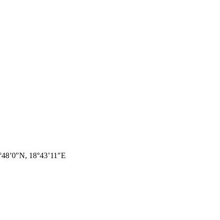
7°48’0″N, 18°43’11″E