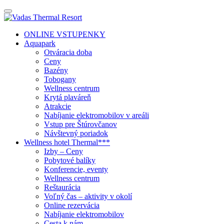
ONLINE VSTUPENKY
Aquapark
Otváracia doba
Ceny
Bazény
Tobogany
Wellness centrum
Krytá plaváreň
Atrakcie
Nabíjanie elektromobilov v areáli
Vstup pre Štúrovčanov
Návštevný poriadok
Wellness hotel Thermal***
Izby – Ceny
Pobytové balíky
Konferencie, eventy
Wellness centrum
Reštaurácia
Voľný čas – aktivity v okolí
Online rezervácia
Nabíjanie elektromobilov
Cesta k nám