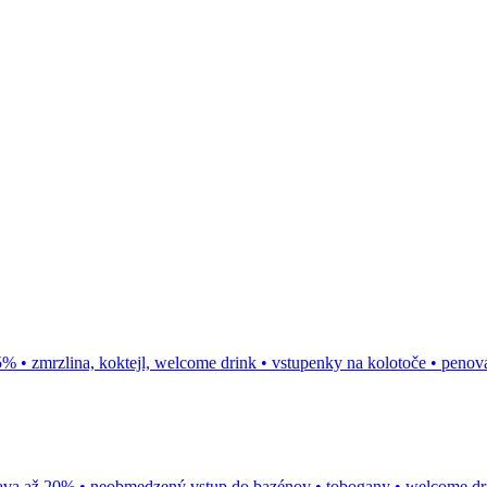
% • zmrzlina, koktejl, welcome drink • vstupenky na kolotoče • penov
ava až 20% • neobmedzený vstup do bazénov • tobogany • welcome dr