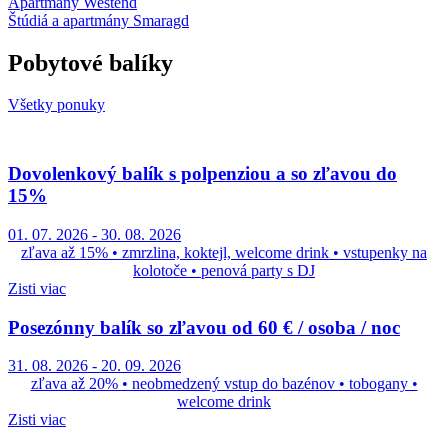
Apartmány Westend
Štúdiá a apartmány Smaragd
Pobytové balíky
Všetky ponuky
Dovolenkový balík s polpenziou a so zľavou do
15%
01. 07. 2026
-
30. 08. 2026
zľava až 15% • zmrzlina, koktejl, welcome drink • vstupenky na
kolotoče • penová party s DJ
Zisti viac
Posezónny balík so zľavou od 60 € / osoba / noc
31. 08. 2026
-
20. 09. 2026
zľava až 20% • neobmedzený vstup do bazénov • tobogany •
welcome drink
Zisti viac