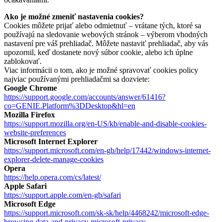
Ako je možné zmeniť nastavenia cookies?
Cookies môžete prijať alebo odmietnuť – vrátane tých, ktoré sa
používajú na sledovanie webových stránok – výberom vhodných
nastavení pre váš prehliadač. Môžete nastaviť prehliadač, aby vás
upozornil, keď dostanete nový súbor cookie, alebo ich úplne
zablokovať.
Viac informácii o tom, ako je možné spravovať cookies policy
najviac používanými prehliadačmi sa dozviete:
Google Chrome
https://support.google.com/accounts/answer/61416?
co=GENIE.Platform%3DDesktop&hl=en
Mozilla Firefox
https://support.mozilla.org/en-US/kb/enable-and-disable-cookies-
website-preferences
Microsoft Internet Explorer
https://support.microsoft.com/en-gb/help/17442/windows-internet-
explorer-delete-manage-cookies
Opera
https://help.opera.com/cs/latest/
Apple Safari
https://support.apple.com/en-gb/safari
Microsoft Edge
https://support.microsoft.com/sk-sk/help/4468242/microsoft-edge-
browsing-data-and-privacy-microsoft-privacy