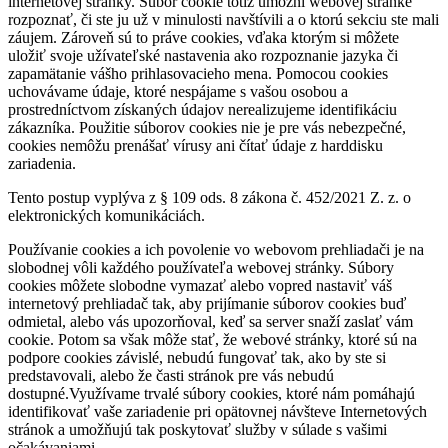
internetovej stránky. Súbor cookie totiž umožní webovej stránke
rozpoznať, či ste ju už v minulosti navštívili a o ktorú sekciu ste mali
záujem. Zároveň sú to práve cookies, vďaka ktorým si môžete
uložiť svoje užívateľské nastavenia ako rozpoznanie jazyka či
zapamätanie vášho prihlasovacieho mena. Pomocou cookies
uchovávame údaje, ktoré nespájame s vašou osobou a
prostredníctvom získaných údajov nerealizujeme identifikáciu
zákazníka. Použitie súborov cookies nie je pre vás nebezpečné,
cookies nemôžu prenášať vírusy ani čítať údaje z harddisku
zariadenia.
Tento postup vyplýva z § 109 ods. 8 zákona č. 452/2021 Z. z. o
elektronických komunikáciách.
Používanie cookies a ich povolenie vo webovom prehliadači je na
slobodnej vôli každého používateľa webovej stránky. Súbory
cookies môžete slobodne vymazať alebo vopred nastaviť váš
internetový prehliadač tak, aby prijímanie súborov cookies buď
odmietal, alebo vás upozorňoval, keď sa server snaží zaslať vám
cookie. Potom sa však môže stať, že webové stránky, ktoré sú na
podpore cookies závislé, nebudú fungovať tak, ako by ste si
predstavovali, alebo že časti stránok pre vás nebudú
dostupné.Využívame trvalé súbory cookies, ktoré nám pomáhajú
identifikovať vaše zariadenie pri opätovnej návšteve Internetových
stránok a umožňujú tak poskytovať služby v súlade s vašimi
očakávaniami.