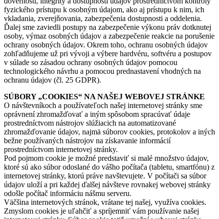
dôvernosti, integrity a dostupnosti údajov prostredníctvom kontroly
fyzického prístupu k osobným údajom, ako aj prístupu k nim, ich
vkladania, zverejňovania, zabezpečenia dostupnosti a oddelenia.
Ďalej sme zaviedli postupy na zabezpečenie výkonu práv dotknutej
osoby, výmaz osobných údajov a zabezpečenie reakcie na porušenie
ochrany osobných údajov. Okrem toho, ochranu osobných údajov
zohľadňujeme už pri vývoji a výbere hardvéru, softvéru a postupov
v súlade so zásadou ochrany osobných údajov pomocou
technologického návrhu a pomocou prednastavení vhodných na
ochranu údajov (čl. 25 GDPR).
SÚBORY „COOKIES“ NA NAŠEJ WEBOVEJ STRÁNKE
O návštevníkoch a používateľoch našej internetovej stránky sme
oprávnení zhromažďovať a iným spôsobom spracúvať údaje
prostredníctvom nástrojov slúžiacich na automatizované
zhromažďovanie údajov, najmä súborov cookies, protokolov a iných
bežne používaných nástrojov na získavanie informácií
prostredníctvom internetovej stránky.
Pod pojmom cookie je možné predstaviť si malé množstvo údajov,
ktoré sú ako súbor odoslané do vášho počítača (tabletu, smartfónu) z
internetovej stránky, ktorú práve navštevujete. V počítači sa súbor
údajov uloží a pri každej ďalšej návšteve rovnakej webovej stránky
odošle počítač informáciu nášmu serveru.
Väčšina internetových stránok, vrátane tej našej, využíva cookies.
Zmyslom cookies je uľahčiť a spríjemniť vám používanie našej