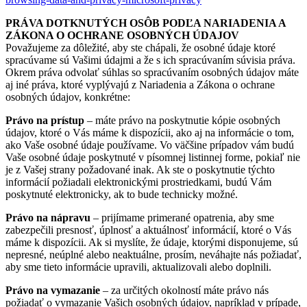
PRÁVA DOTKNUTÝCH OSÔB PODĽA NARIADENIA A
ZÁKONA O OCHRANE OSOBNÝCH ÚDAJOV
Považujeme za dôležité, aby ste chápali, že osobné údaje ktoré
spracúvame sú Vašimi údajmi a že s ich spracúvaním súvisia práva.
Okrem práva odvolať súhlas so spracúvaním osobných údajov máte
aj iné práva, ktoré vyplývajú z Nariadenia a Zákona o ochrane
osobných údajov, konkrétne:
Právo na prístup
– máte právo na poskytnutie kópie osobných
údajov, ktoré o Vás máme k dispozícii, ako aj na informácie o tom,
ako Vaše osobné údaje používame. Vo väčšine prípadov vám budú
Vaše osobné údaje poskytnuté v písomnej listinnej forme, pokiaľ nie
je z Vašej strany požadované inak. Ak ste o poskytnutie týchto
informácií požiadali elektronickými prostriedkami, budú Vám
poskytnuté elektronicky, ak to bude technicky možné.
Právo na nápravu
– prijímame primerané opatrenia, aby sme
zabezpečili presnosť, úplnosť a aktuálnosť informácií, ktoré o Vás
máme k dispozícii. Ak si myslíte, že údaje, ktorými disponujeme, sú
nepresné, neúplné alebo neaktuálne, prosím, neváhajte nás požiadať,
aby sme tieto informácie upravili, aktualizovali alebo doplnili.
Právo na vymazanie
– za určitých okolností máte právo nás
požiadať o vymazanie Vašich osobných údajov, napríklad v prípade,