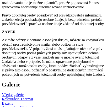
rozhodovaniu nie je možne uplatniť‘, pretože popisovaná činnosť‘
spracovania neobsahuje automatizovane rozhodovanie.
Právo dotknutej osoby požadovať od prevádzkovateľa informáciu,
z akého zdroja pochádzajú osobne údaje, je bezpredmetne, pretože
prevádzkovateľ‘ spracúva osobne údaje získané od dotknutej osoby.
ZÁVER
Ak máte otázky k ochrane osobných údajov, môžete sa kedykoľvek
obrátiť prostredníctvom e-mailu, alebo poštou na sídle
prevádzkovateľa. V prípade, že si u nás uplatňujete niektoré z práv
dotknutej osoby podľa právnych predpisov upravujúcich ochranu
osobných údajov a z vašej žiadosti nie je možné overiť totožnosť
žiadateľa alebo v prípade, že máme oprávnené pochybnosti v
súvislosti s totožnosťou osoby, ktorá podáva žiadosť, vyhradzujeme
si právo túto osobu požiadať o poskytnutie dodatočných informácií
potrebných na potvrdenie totožnosti osoby uplatňujúcej túto žiadosť.
Galérie
Všetky galérie
Reštaurácia Thermal
Bazény