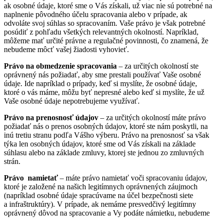
ak osobné údaje, ktoré sme o Vás získali, už viac nie sú potrebné na
naplnenie pôvodného účelu spracovania alebo v prípade, ak
odvoláte svoj súhlas so spracovaním. Vaše právo je však potrebné
posúdiť z pohľadu všetkých relevantných okolností. Napríklad,
môžeme mať určité právne a regulačné povinnosti, čo znamená, že
nebudeme môcť vašej žiadosti vyhovieť.
Právo na obmedzenie spracovania
– za určitých okolností ste
oprávnený nás požiadať, aby sme prestali používať Vaše osobné
údaje. Ide napríklad o prípady, keď si myslíte, že osobné údaje,
ktoré o vás máme, môžu byť nepresné alebo keď si myslíte, že už
Vaše osobné údaje nepotrebujeme využívať.
Právo na prenosnosť údajov
– za určitých okolností máte právo
požiadať nás o prenos osobných údajov, ktoré ste nám poskytli, na
inú tretiu stranu podľa Vášho výberu. Právo na prenosnosť sa však
týka len osobných údajov, ktoré sme od Vás získali na základe
súhlasu alebo na základe zmluvy, ktorej ste jednou zo zmluvných
strán.
Právo namietať
– máte právo namietať voči spracovaniu údajov,
ktoré je založené na našich legitímnych oprávnených záujmoch
(napríklad osobné údaje spracúvame na účel bezpečnosti siete
a infraštruktúry). V prípade, ak nemáme presvedčivý legitímny
oprávnený dôvod na spracovanie a Vy podáte námietku, nebudeme