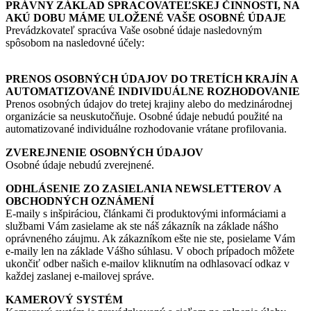
PRÁVNY ZÁKLAD SPRACOVATEĽSKEJ ČINNOSTI, NA
AKÚ DOBU MÁME ULOŽENÉ VAŠE OSOBNÉ ÚDAJE
Prevádzkovateľ spracúva Vaše osobné údaje nasledovným
spôsobom na nasledovné účely:
PRENOS OSOBNÝCH ÚDAJOV DO TRETÍCH KRAJÍN A
AUTOMATIZOVANÉ INDIVIDUÁLNE ROZHODOVANIE
Prenos osobných údajov do tretej krajiny alebo do medzinárodnej
organizácie sa neuskutočňuje. Osobné údaje nebudú použité na
automatizované individuálne rozhodovanie vrátane profilovania.
ZVEREJNENIE OSOBNÝCH ÚDAJOV
Osobné údaje nebudú zverejnené.
ODHLÁSENIE ZO ZASIELANIA NEWSLETTEROV A
OBCHODNÝCH OZNÁMENÍ
E-maily s inšpiráciou, článkami či produktovými informáciami a
službami Vám zasielame ak ste náš zákazník na základe nášho
oprávneného záujmu. Ak zákazníkom ešte nie ste, posielame Vám
e-maily len na základe Vášho súhlasu. V oboch prípadoch môžete
ukončiť odber našich e-mailov kliknutím na odhlasovací odkaz v
každej zaslanej e-mailovej správe.
KAMEROVÝ SYSTÉM