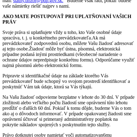
mail:
statny.dozor@pdp.gov.sk.
Budeme však radi, pokiaľ budete
vaše námietky riešiť najprv s nami.
AKO MATE POSTUPOVAŤ PRI UPLATŇOVANÍ VAŠICH
PRÁV
Svoje práva si uplatňujete vždy u toho, kto Vaše osobné údaje
spracúva, t. j. u konkrétneho prevádzkovateľa.Ak má
prevádzkovateľ zodpovednú osobu, môžete Vašu žiadosť adresovať
aj tejto osobe.Žiadosť môže byť ústna, písomná, elektronická
prípadne podaná inými prostriedkami (všeobecné nariadenie o
ochrane údajov nepredpisuje konkrétnu formu). Odporúčame využiť
najmä písomnú alebo elektronickú formu.
Pripravte si identifikačné údaje na základe ktorého Vás
prevádzkovateľ bude schopný vo svojom prostredí identifikovať a
poskytnúť Vám tak údaje, ktorá sa Vás týkajú.
Na Vašu žiadosť odpovieme bezplatne v lehote do 30 dní. V prípade
zložitosti alebo veľkého počtu žiadostí sme oprávnení túto lehotu
predĺžiť o ďalších 60 dní. Pokiaľ k tomu dôjde, budeme Vás o tom
ako aj o dôvodoch informovať. V prípade opakovanej žiadosti sme
oprávnení účtovať si primeraný administratívny poplatok na
pokrytie nákladov spojených s poskytnutím tejto služby.
Právo dotknutej osoby namietať voči automatizovan6mu