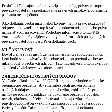
Príslušníci Policajného zboru v prípade potreby, právny zástupca
prevádzkovateľa na preukazovanie právnych nárokov a objasnenie
páchania trestnej činnosti.
Ako dotknutá osoba máte niekoľko práv, najmä právo požadovať
od prevádzkovateľa prístup k vašim osobným údajom, alebo právo
namietať voči spracovaniu. Podrobné informácie o tomto KIS
vrátane vašich práv nájdete v úplných informáciách poskytnutých
prevádzkovateľom v časti Prvá dotknutej osôb.
MLČANLIVOSŤ
Dovoľujeme si vás uistiť, že naši zamestnanci i spolupracovníci,
ktorí budú spracovávať vaše osobné údaje, sú povinní zachovávať
mlčanlivosť o osobných údajoch. Táto mlčanlivosť pritom trvá i po
skončení záväzkových vzťahov s nami.
ZABEZPEČENIE OSOBNÝCH ÚDAJOV
V súlade s článkami 24 a 32 GDPR prijímame vhodné technické a
organizačné opatrenia, aby sme zabezpečili úroveň ochrany
osobných údajov, ktorá je primeraná riziku, zohľadňujúc pritom
najnovšie poznatky, náklady na vykonanie opatrení a povahu,
rozsah, okolnosti a účely spracúvania, ako aj riziká s rôznou
pravdepodobnosťou výskytu a závažnosťou pre práva a slobody
fyzických osôb. Takéto opatrenia zahŕňajú najmä ochranu