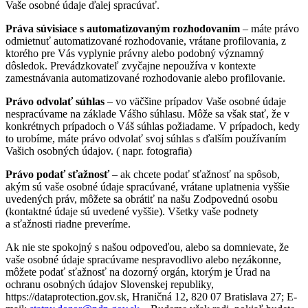
Vaše osobné údaje ďalej spracúvať.
Práva súvisiace s automatizovaným rozhodovaním
– máte právo
odmietnuť automatizované rozhodovanie, vrátane profilovania, z
ktorého pre Vás vyplynie právny alebo podobný významný
dôsledok. Prevádzkovateľ zvyčajne nepoužíva v kontexte
zamestnávania automatizované rozhodovanie alebo profilovanie.
Právo odvolať súhlas
– vo väčšine prípadov Vaše osobné údaje
nespracúvame na základe Vášho súhlasu. Môže sa však stať, že v
konkrétnych prípadoch o Váš súhlas požiadame. V prípadoch, kedy
to urobíme, máte právo odvolať svoj súhlas s ďalším používaním
Vašich osobných údajov. ( napr. fotografia)
Právo podať sťažnosť
– ak chcete podať sťažnosť na spôsob,
akým sú vaše osobné údaje spracúvané, vrátane uplatnenia vyššie
uvedených práv, môžete sa obrátiť na našu Zodpovednú osobu
(kontaktné údaje sú uvedené vyššie). Všetky vaše podnety
a sťažnosti riadne preveríme.
Ak nie ste spokojný s našou odpoveďou, alebo sa domnievate, že
vaše osobné údaje spracúvame nespravodlivo alebo nezákonne,
môžete podať sťažnosť na dozorný orgán, ktorým je Úrad na
ochranu osobných údajov Slovenskej republiky,
https://dataprotection.gov.sk, Hraničná 12, 820 07 Bratislava 27; E-