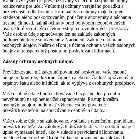
Kamerový systém je prevádzkovaný s cieľom na splnenie úlohy
realizovane pre účel: Vnútornej ochrany verejného poriadku a
bezpečnosti, odhaľovania kriminality a ochrany majetku pred
krádežou alebo poškodzovaním, potlačenie anonymity a páchania
trestnej činnosti, najmä ochrany pred pohybom neoprávnených
osôb, ktoré za určitým účelom vstúpili do vnútorných priestorov.
Vaše osobné údaje spracúvame len na základe zákonných
podmienok, ktoré sú uvedené v Nariadení, Zákone o ochrane
osobných údajov. Našim cieľom je účinná ochrana vašich osobných
údajov a transparentný postup pri poskytovaní informácií.
Zásady ochrany osobných údajov
Prevádzkovateľ má zákonnú povinnosť poskytnúť vaše osobné
údaje pri kontrole, dozornej činnosti alebo na žiadosť oprávnených
orgánov štátu alebo inštitúcií, ak to vyplýva z osobitných predpisov.
Vaše osobné údaje budú uchovávané bezpečne, len po dobu
nevyhnutnú na splnenie účelu spracúvania. Prístup k vašim
osobným údajom budú mať výlučne osoby poverené
prevádzkovateľom na spracúvanie osobných údajov.
Vaše osobné údaje sú zálohované, v súlade s retenčnými pravidlami
prevádzkovateľa. Zo zálohových úložísk budú vaše osobnú údaje
úplne vymazané hneď, ako v súlade s pravidlami zálohovania
uvedené bude možné. Osobné údaje uchovávané na záložných