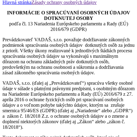
Hlavná stránka
Zásady ochrany osobných údajov
INFORMÁCIE O SPRACÚVANÍ OSOBNÝCH ÚDAJOV
DOTKNUTEJ OSOBY
podľa čl. 13 Nariadenia Európskeho parlamentu a Rady (EÚ)
2016/679 (GDPR)
Prevádzkovateľ VADAŠ, s.r.o. považuje dodržiavanie zákonných
podmienok spracúvania osobných údajov dotknutých osôb za jednu
z priorít. Všetky úkony realizované k jednotlivých štádiách procesu
spracúvania osobných údajov sa vykonávajú s maximálnym
dôrazom na ochranu základných práv dotknutých osôb,
predovšetkým na ochranu osobnosti a súkromia a dodržiavania
zásad zákonného spracúvania osobných údajov.
VADAŠ, s.r.o. (ďalej aj „Prevádzkovateľ“) spracúva všetky osobné
údaje v súlade s platnými právnymi predpismi, s osobitným dôrazom
na Nariadenie Európskeho parlamentu a Rady (EÚ) 2016/679 z 27.
apríla 2016 o ochrane fyzických osôb pri spracúvaní osobných
údajov a o voľnom pohybe takýchto údajov, ktorým sa zrušuje
smernica 95/46/ES (GDPR) (ďalej aj „Nariadenie“ alebo „GDPR“)
a zákon č. 18/2018 Z.z. o ochrane osobných údajov a o zmene a
doplnení niektorých zákonov (ďalej aj „Zákon“ alebo „zákon č.
18/2018“).