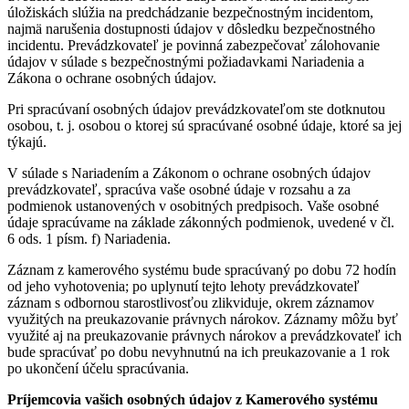
úložiskách slúžia na predchádzanie bezpečnostným incidentom,
najmä narušenia dostupnosti údajov v dôsledku bezpečnostného
incidentu. Prevádzkovateľ je povinná zabezpečovať zálohovanie
údajov v súlade s bezpečnostnými požiadavkami Nariadenia a
Zákona o ochrane osobných údajov.
Pri spracúvaní osobných údajov prevádzkovateľom ste dotknutou
osobou, t. j. osobou o ktorej sú spracúvané osobné údaje, ktoré sa jej
týkajú.
V súlade s Nariadením a Zákonom o ochrane osobných údajov
prevádzkovateľ, spracúva vaše osobné údaje v rozsahu a za
podmienok ustanovených v osobitných predpisoch. Vaše osobné
údaje spracúvame na základe zákonných podmienok, uvedené v čl.
6 ods. 1 písm. f) Nariadenia.
Záznam z kamerového systému bude spracúvaný po dobu 72 hodín
od jeho vyhotovenia; po uplynutí tejto lehoty prevádzkovateľ
záznam s odbornou starostlivosťou zlikviduje, okrem záznamov
využitých na preukazovanie právnych nárokov. Záznamy môžu byť
využité aj na preukazovanie právnych nárokov a prevádzkovateľ ich
bude spracúvať po dobu nevyhnutnú na ich preukazovanie a 1 rok
po ukončení účelu spracúvania.
Príjemcovia vašich osobných údajov z Kamerového systému