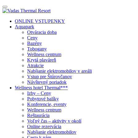
ONLINE VSTUPENKY
Aquapark
Otváracia doba
Ceny
Bazény
Tobogany
Wellness centrum
Krytá plaváreň
Atrakcie
Nabíjanie elektromobilov v areáli
Vstup pre Štúrovčanov
Návštevný poriadok
Wellness hotel Thermal***
Izby – Ceny
Pobytové balíky
Konferencie, eventy
Wellness centrum
Reštaurácia
Voľný čas – aktivity v okolí
Online rezervácia
Nabíjanie elektromobilov
Cesta k nám