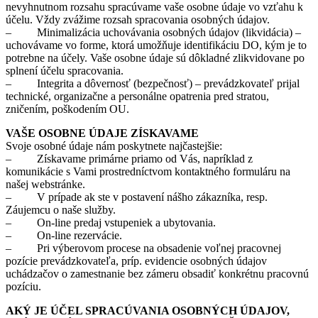
nevyhnutnom rozsahu spracúvame vaše osobne údaje vo vzťahu k
účelu. Vždy zvážime rozsah spracovania osobných údajov.
– Minimalizácia uchovávania osobných údajov (likvidácia) –
uchovávame vo forme, ktorá umožňuje identifikáciu DO, kým je to
potrebne na účely. Vaše osobne údaje sú dôkladné zlikvidovane po
splnení účelu spracovania.
– Integrita a dôvernosť (bezpečnosť) – prevádzkovateľ prijal
technické, organizačne a personálne opatrenia pred stratou,
zničením, poškodením OU.
VAŠE OSOBNE ÚDAJE ZÍSKAVAME
Svoje osobné údaje nám poskytnete najčastejšie:
– Získavame primárne priamo od Vás, napríklad z
komunikácie s Vami prostredníctvom kontaktného formuláru na
našej webstránke.
– V prípade ak ste v postavení nášho zákazníka, resp.
Záujemcu o naše služby.
– On-line predaj vstupeniek a ubytovania.
– On-line rezervácie.
– Pri výberovom procese na obsadenie voľnej pracovnej
pozície prevádzkovateľa, príp. evidencie osobných údajov
uchádzačov o zamestnanie bez zámeru obsadiť konkrétnu pracovnú
pozíciu.
AKÝ JE ÚČEL SPRACÚVANIA OSOBNÝCH ÚDAJOV,