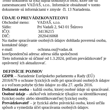
Tento dokument sa týka najmä dotknutých osôb, ktoré nie sú
zamestnancami VADAŠ, s.r.o.. Informácie obsiahnuté v tomto
dokumente sú informáciami v zmysle čl. 13 Nariadenia.
ÚDAJE O PREVÁDZKOVATEĽOVI
Obchodné meno: VADAŠ, s.r.o.
Sídlo: Pri Vadaši 2, 943 01 Štúrovo
IČO: 34136215
DIČ: 2020416068
Na riadne spracúvanie osobných údajov dohliada poverená osoba,
kontaktné údaje:
e-mail: ochrana.ou@vadas.sk
korešpondenčná adresa: adresa sídla spoločnosti
Tieto informácie sú účinné od 1.3.2024, pričom prevádzkovateľ je
oprávnený ich aktualizovať.
DEFINÍCIE POJMOV
GDPR
– Nariadenie Európskeho parlamentu a Rady (EÚ)
2016/679 o ochrane fyzických osôb pri spracúvaní osobných údajov
a o voľnom pohybe týchto údajov zo dňa 27. apríla 2016.
Dotknutá osoba
– každá osoba, ktorej osobné údaje sú spracúvané.
Osobné údaje
– akékoľvek informácie týkajúce sa identifikovanej
fyzickej osoby alebo identifikovateľnej fyzickej osoby.
Prevádzkovateľ
– je fyzická alebo právnická osoba, ktorá určila
spôsob a vymedzila účel spracúvania osobných údajov.