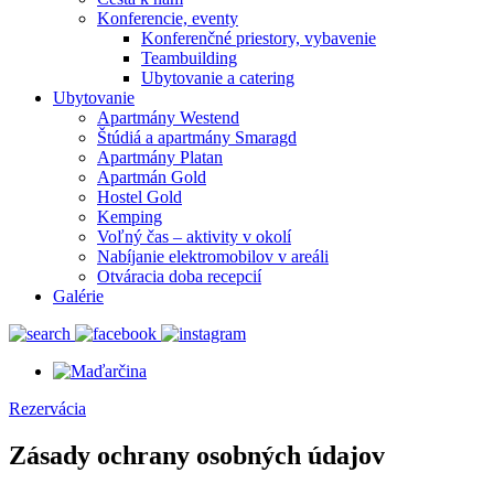
Konferencie, eventy
Konferenčné priestory, vybavenie
Teambuilding
Ubytovanie a catering
Ubytovanie
Apartmány Westend
Štúdiá a apartmány Smaragd
Apartmány Platan
Apartmán Gold
Hostel Gold
Kemping
Voľný čas – aktivity v okolí
Nabíjanie elektromobilov v areáli
Otváracia doba recepcií
Galérie
Rezervácia
Zásady ochrany osobných údajov