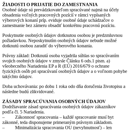
ŽIADOSTI O PRIJATIE DO ZAMESTNANIA
Osobné údaje sú prevádzkovateľom spracúvané najmä na účely
obsadenia voľných pracovných pozícií v rámci vypísaných
výberových konaní príp. eviduje osobné údaje uchádzačov o
zamestnanie bez zámeru obsadiť konkrétnu pracovnú pozíciu.
Poskytnutie osobných údajov dotknutou osobou je predzmluvnou
požiadavkou. Neposkytnutím osobných údajov nebude možné
dotknutú osobou zaradiť do výberového konania.
Právny základ: Dotknutá osoba vyjadrila súhlas so spracúvaním
svojich osobných údajov v zmysle Článku 6 ods.1 pism. a)
všeobecného Nariadenia EP a R (EÚ) 2016/679 o ochrane
fyzických osôb pri spracúvaní osobných údajov a o voľnom pohybe
takýchto údajov.
Doba uchovávania: po dobu 1 roka odo dňa doručenia životopisu a
následne budú zlikvidované.
ZÁSADY SPRACÚVANIA OSOBNÝCH ÚDAJOV
Dodržiavanie zásad spracúvania osobných údajov zákazníkov
podľa čl. 5 Nariadenia.
– Zákonnosť spracovania – každé spracovanie musí byt
zákonné, teda disponujeme primeraným právnym základom.
– Minimalizácia spracovania OU (nevyhnutnosť) – len