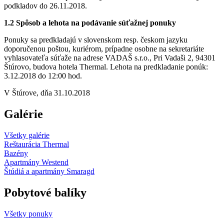
podkladov do 26.11.2018.
1.2 Spôsob a lehota na podávanie súťažnej ponuky
Ponuky sa predkladajú v slovenskom resp. českom jazyku
doporučenou poštou, kuriérom, prípadne osobne na sekretariáte
vyhlasovateľa súťaže na adrese VADAŠ s.r.o., Pri Vadaši 2, 94301
Štúrovo, budova hotela Thermal. Lehota na predkladanie ponúk:
3.12.2018 do 12:00 hod.
V Štúrove, dňa 31.10.2018
Galérie
Všetky galérie
Reštaurácia Thermal
Bazény
Apartmány Westend
Štúdiá a apartmány Smaragd
Pobytové balíky
Všetky ponuky