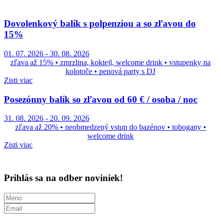
Dovolenkový balík s polpenziou a so zľavou do
15%
01. 07. 2026
-
30. 08. 2026
zľava až 15% • zmrzlina, koktejl, welcome drink • vstupenky na
kolotoče • penová party s DJ
Zisti viac
Posezónny balík so zľavou od 60 € / osoba / noc
31. 08. 2026
-
20. 09. 2026
zľava až 20% • neobmedzený vstup do bazénov • tobogany •
welcome drink
Zisti viac
Prihlás sa na odber noviniek!