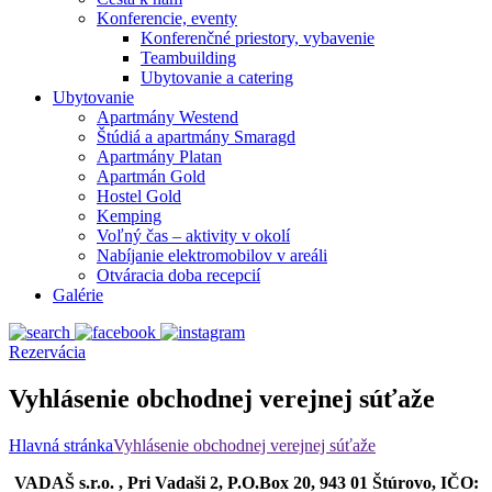
Konferencie, eventy
Konferenčné priestory, vybavenie
Teambuilding
Ubytovanie a catering
Ubytovanie
Apartmány Westend
Štúdiá a apartmány Smaragd
Apartmány Platan
Apartmán Gold
Hostel Gold
Kemping
Voľný čas – aktivity v okolí
Nabíjanie elektromobilov v areáli
Otváracia doba recepcií
Galérie
Rezervácia
Vyhlásenie obchodnej verejnej súťaže
Hlavná stránka
Vyhlásenie obchodnej verejnej súťaže
VADAŠ s.r.o. , Pri Vadaši 2, P.O.Box 20, 943 01 Štúrovo, IČO: