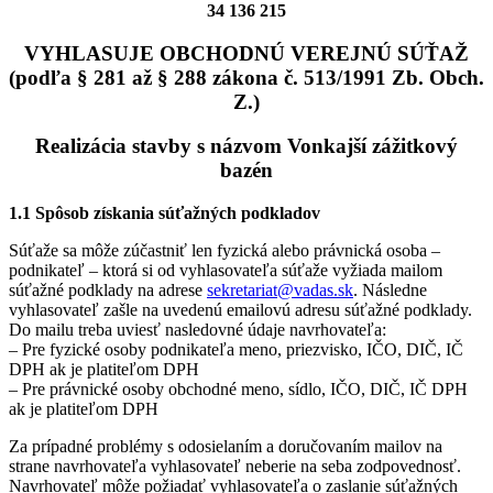
34 136 215
VYHLASUJE OBCHODNÚ VEREJNÚ SÚŤAŽ
(podľa § 281 až § 288 zákona č. 513/1991 Zb. Obch.
Z.)
Realizácia stavby s názvom Vonkajší zážitkový
bazén
1.1 Spôsob získania súťažných podkladov
Súťaže sa môže zúčastniť len fyzická alebo právnická osoba –
podnikateľ – ktorá si od vyhlasovateľa súťaže vyžiada mailom
súťažné podklady na adrese
sekretariat@vadas.sk
. Následne
vyhlasovateľ zašle na uvedenú emailovú adresu súťažné podklady.
Do mailu treba uviesť nasledovné údaje navrhovateľa:
– Pre fyzické osoby podnikateľa meno, priezvisko, IČO, DIČ, IČ
DPH ak je platiteľom DPH
– Pre právnické osoby obchodné meno, sídlo, IČO, DIČ, IČ DPH
ak je platiteľom DPH
Za prípadné problémy s odosielaním a doručovaním mailov na
strane navrhovateľa vyhlasovateľ neberie na seba zodpovednosť.
Navrhovateľ môže požiadať vyhlasovateľa o zaslanie súťažných