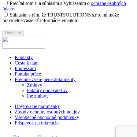
Prečítal som si a súhlasím s Vyhlásením o
ochrane osobných
údajov
Súhlasím s tým, že TRUSTSOLUTIONS s.r.o. mi môže
pravidelne zasielať informácie emailom.
Kontakty
Cesta k nám
Impressum
Ponuka práce
Povinne zverejnené dokumenty
Zmluvy
Faktúry dodávateľov
Iné zmluvy
Ubytovacie podmienky
Zásady ochrany osobných údajov
Všeobecné obchodné podmienky
Príspevok na rekreáciu