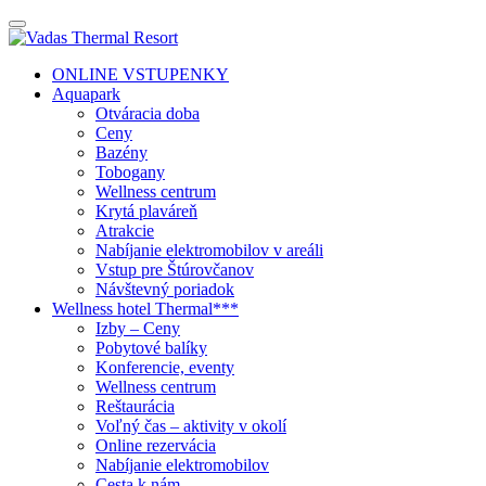
ONLINE VSTUPENKY
Aquapark
Otváracia doba
Ceny
Bazény
Tobogany
Wellness centrum
Krytá plaváreň
Atrakcie
Nabíjanie elektromobilov v areáli
Vstup pre Štúrovčanov
Návštevný poriadok
Wellness hotel Thermal***
Izby – Ceny
Pobytové balíky
Konferencie, eventy
Wellness centrum
Reštaurácia
Voľný čas – aktivity v okolí
Online rezervácia
Nabíjanie elektromobilov
Cesta k nám