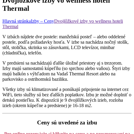
Dvojlôžkové izby vo wellness hoteli
Thermal
Hlavná stránka
Izby – Ceny
Dvojlôžkové izby vo wellness hoteli
Thermal
V izbách nájdete dve postele: manželskú posteľ – alebo oddelené
postele, podľa požiadavky hosťa. V izbe sa nachádza nočný stolík,
stôl, stolička, skrinka so zásuvkami, LCD televízor, minibar
(chladnička), telefón.
V predsieni sa nachádzajú ďalšie úložné priestory aj s trezorom.
Izby majú samostatnú kúpeľňu (so sprchou alebo vaňou). Štyri izby
majú balkón s výhľadom na Vadaš Thermal Resort alebo na
parkovisko a ostrihomskú baziliku.
Všetky izby sú klimatizované a ponúkajú pripojenie na internet cez
WiFi, tieto služby sú bez ďalších poplatkov. Izbu je možné doplniť o
detskú postieľku. K dispozícii je 9 dvojlôžkových izieb, rozloha
izieb (okrem kúpeľne a predsiene) je 16-18 m2.
Ceny sú uvedené za izbu
Pre online rezerváciu si kliknite na cenu a po presmerovaní na