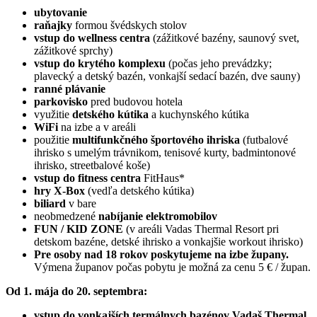
ubytovanie
raňajky
formou švédskych stolov
vstup do wellness centra
(zážitkové bazény, saunový svet,
zážitkové sprchy)
vstup do krytého komplexu
(počas jeho prevádzky;
plavecký a detský bazén, vonkajší sedací bazén, dve sauny)
ranné plávanie
parkovisko
pred budovou hotela
využitie
detského kútika
a kuchynského kútika
WiFi
na izbe a v areáli
použitie
multifunkčného športového ihriska
(futbalové
ihrisko s umelým trávnikom, tenisové kurty, badmintonové
ihrisko, streetbalové koše)
vstup do fitness centra
FitHaus*
hry X-Box
(vedľa detského kútika)
biliard
v bare
neobmedzené
nabíjanie elektromobilov
FUN / KID ZONE
(v areáli Vadas Thermal Resort pri
detskom bazéne, detské ihrisko a vonkajšie workout ihrisko)
Pre osoby nad 18 rokov poskytujeme na izbe župany.
Výmena županov počas pobytu je možná za cenu 5 € / župan.
Od 1. mája do 20. septembra:
vstup do vonkajších termálnych bazénov Vadaš Thermal