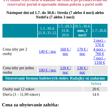
rezervačný portál si upresnite dátum pobytu a počet osôb
Nástupné dni od 1.7. do 30.8.: Streda (7 alebo 4 noci) alebo
Nedeľa (7 alebo 3 noci)
1.5.-28.5.
29.5.-30.6.
1.1.-30.4.
31.8-
min, 2
1.7.-30.8.
21.9.-31.12.
20.9.
noci!
3 noci –
570 €
Cena izby pre 2
160 € /
170 € /
4 noci –
140 € / noc
osoby
noc
noc
760 €
7 nocí –
1330 €
Cena izby pre jednu
120 € /
130 € /
100 € / noc
osobu
noc
noc
Stravovanie formou bufetových stolov. Raňajky sú zadarmo
Večera
Osoby nad 12 rokov
20 €
Dieťa (3 – 11,99 rokov)
14 €
Cena za ubytovanie zahŕňa: