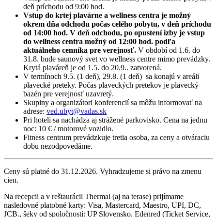
deň príchodu od 9:00 hod.
Vstup do krtej plavárne a wellness centra je možný
okrem dňa odchodu počas celého pobytu, v deň príchodu
od 14:00 hod. V deň odchodu, po opustení izby je vstup
do wellness centra možný od 12:00 hod. podľa
aktuálneho cenníka pre verejnosť.
V období od 1.6. do
31.8. bude saunový svet vo wellness centre mimo prevádzky.
Krytá plaváreň je od 1.5. do 20.9.. zatvorená.
V termínoch 9.5. (1 deň), 29.8. (1 deň) sa konajú v areáli
plavecké preteky. Počas plaveckých pretekov je plavecký
bazén pre verejnosť uzavretý.
Skupiny a organizátori konferencií sa môžu informovať na
adrese:
ved.ubyt@vadas.sk
Pri hoteli sa nachádza aj strážené parkovisko. Cena na jednu
noc: 10 € / motorové vozidlo.
Fitness centrum prevádzkuje tretia osoba, za ceny a otváraciu
dobu nezodpovedáme.
Ceny sú platné do 31.12.2026. Vyhradzujeme si právo na zmenu
cien.
Na recepcii a v reštaurácii Thermal (aj na terase) prijímame
nasledovné platobné karty: Visa, Mastercard, Maestro, UPI, DC,
JCB., šeky od spoločností: UP Slovensko, Edenred (Ticket Service,