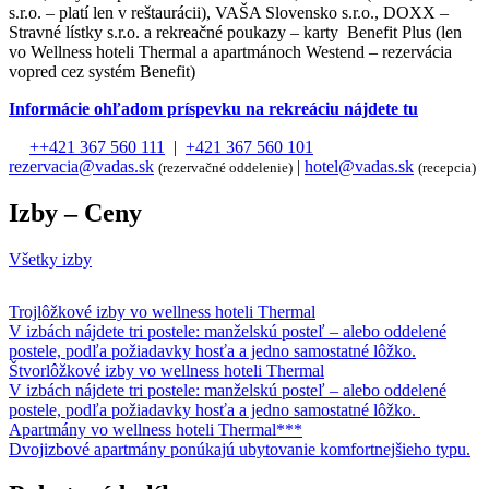
s.r.o. – platí len v reštaurácii), VAŠA Slovensko s.r.o., DOXX –
Stravné lístky s.r.o. a rekreačné poukazy – karty Benefit Plus (len
vo Wellness hoteli Thermal a apartmánoch Westend – rezervácia
vopred cez systém Benefit)
Informácie ohľadom príspevku na rekreáciu nájdete tu
++421 367 560 111
|
+421 367 560 101
rezervacia@vadas.sk
|
hotel@vadas.sk
(rezervačné oddelenie)
(recepcia)
Izby – Ceny
Všetky izby
Trojlôžkové izby vo wellness hoteli Thermal
V izbách nájdete tri postele: manželskú posteľ – alebo oddelené
postele, podľa požiadavky hosťa a jedno samostatné lôžko.
Štvorlôžkové izby vo wellness hoteli Thermal
V izbách nájdete tri postele: manželskú posteľ – alebo oddelené
postele, podľa požiadavky hosťa a jedno samostatné lôžko.
Apartmány vo wellness hoteli Thermal***
Dvojizbové apartmány ponúkajú ubytovanie komfortnejšieho typu.