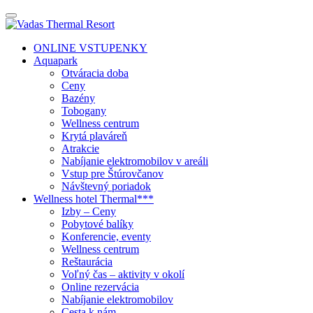
ONLINE VSTUPENKY
Aquapark
Otváracia doba
Ceny
Bazény
Tobogany
Wellness centrum
Krytá plaváreň
Atrakcie
Nabíjanie elektromobilov v areáli
Vstup pre Štúrovčanov
Návštevný poriadok
Wellness hotel Thermal***
Izby – Ceny
Pobytové balíky
Konferencie, eventy
Wellness centrum
Reštaurácia
Voľný čas – aktivity v okolí
Online rezervácia
Nabíjanie elektromobilov
Cesta k nám