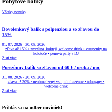
Pobytové balíky
Všetky ponuky
Dovolenkový balík s polpenziou a so zľavou do
15%
01. 07. 2026
-
30. 08. 2026
zľava až 15% • zmrzlina, koktejl, welcome drink • vstupenky na
kolotoče • penová party s DJ
Zisti viac
Posezónny balík so zľavou od 60 € / osoba / noc
31. 08. 2026
-
20. 09. 2026
zľava až 20% • neobmedzený vstup do bazénov • tobogany •
welcome drink
Zisti viac
Prihlás sa na odber noviniek!