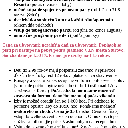
Resortu
(počas otváracej doby)
nočné kúpanie spojené s penovou párty
(od 1.7. do 31.8.
raz za týždeň)
dve lehátka so slnečníkom na každú izbu/apartmán
(okrem dňa príchodu)
vstup do toboganového parku
(od júna do konca augusta)
animačné programy pre deti
(podľa ponuky)
Cena za ubytovanie nezahŕňa daň za ubytovanie. Poplatok sa
platí pri nástupe na pobyt podľa platného VZN mesta Štúrovo.
Sadzba dane je 1,50 EUR / noc pre osoby nad 15 rokov.
Deti do 2,99 rokov majú polpenziu zadarmo v sprievode
ďalších hostí izby nad 12 rokov, platiacich za stravovanie.
Raňajky a večeru zabezpečujeme vo forme bufetových stolov
(v prípade počtu ubytovaných hostí do 10 osôb nad 12r. v
servírovanej forme).
Počas obeda ponúkame možnosť
stravovania formou denného menu aj počas víkendu.
Izby je možné obsadiť len po 14:00 hod. Pri odchode je
potrebné opustiť izby do 10:00 hod. Ponúkame možnosť
neskorého odchodu. Cena je 35 € / izba
. Cena zahŕňa aj
vstup do wellness centra v deň odchodu. O možnosti tejto
služby sa informujte počas Vášho pobytu na recepcii hotela.
Vstup do bazénového areálu je možný počas celého pobytu, v